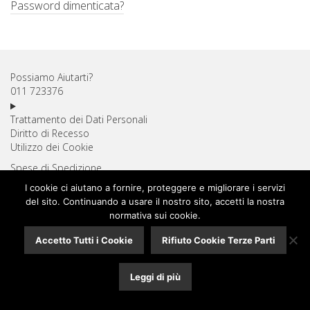
Password dimenticata?
Possiamo Aiutarti?
011 723376
Trattamento dei Dati Personali
Diritto di Recesso
Utilizzo dei Cookie
Spese di Spedizione
Pagamenti Sicuri
I cookie ci aiutano a fornire, proteggere e migliorare i servizi
Assistenza Clienti
del sito. Continuando a usare il nostro sito, accetti la nostra
normativa sui cookie.
© 2026 La Borsetta di Resente Cesarino, via De Sanctis,61, 10141 Torino - PIVA:
Accetto Tutti i Cookie
Rifiuto Cookie Terze Parti
07766290014 - REA TO 921904 - Credits
EcstoreWeb
Leggi di più