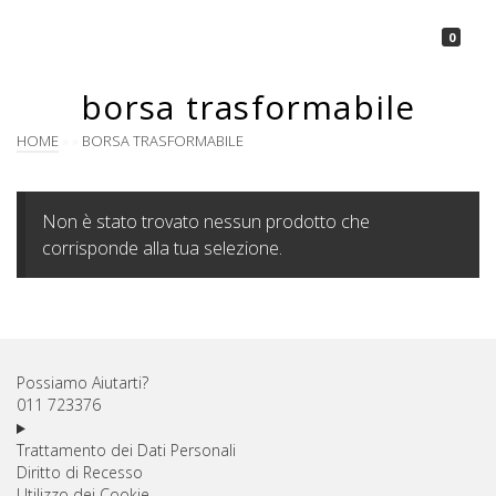
La Borsetta
0
borsa trasformabile
HOME
»
»
BORSA TRASFORMABILE
Non è stato trovato nessun prodotto che
corrisponde alla tua selezione.
Possiamo Aiutarti?
011 723376
Trattamento dei Dati Personali
Diritto di Recesso
Utilizzo dei Cookie