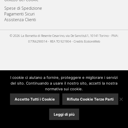
Spese di Spedizione
Pagamenti Sicuri
Assistenza Clienti
© 2026 La Borsetta di Resente Cesarino, via De Sanctis,61, 10141 Torino - PIVA:
07766290014 - REA TO 921904 - Credits
EcstoreWeb
I cookie ci aiutano a fornire, proteggere e migliorare i servizi
del sito. Continuando a usare il nostro sito, accetti la nostra
normativa sui cookie.
Accetto Tutti i Cookie
Rifiuto Cookie Terze Parti
Leggi di più