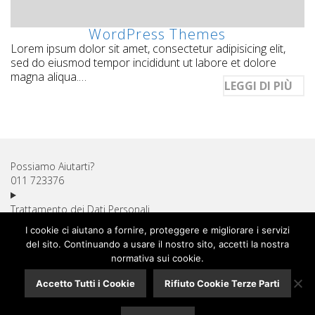
WordPress Themes
Lorem ipsum dolor sit amet, consectetur adipisicing elit,
sed do eiusmod tempor incididunt ut labore et dolore
magna aliqua.…
LEGGI DI PIÙ
Possiamo Aiutarti?
011 723376
Trattamento dei Dati Personali
Diritto di Recesso
I cookie ci aiutano a fornire, proteggere e migliorare i servizi
Utilizzo dei Cookie
del sito. Continuando a usare il nostro sito, accetti la nostra
Spese di Spedizione
normativa sui cookie.
Pagamenti Sicuri
Accetto Tutti i Cookie
Rifiuto Cookie Terze Parti
Assistenza Clienti